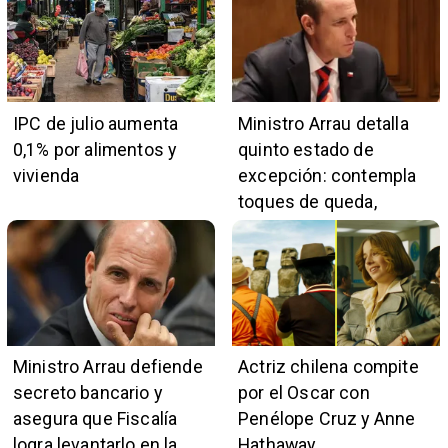
IPC de julio aumenta
Ministro Arrau detalla
0,1% por alimentos y
quinto estado de
vivienda
excepción: contempla
toques de queda,
restricciones y
escuchas telefónicas
en zonas críticas
Ministro Arrau defiende
Actriz chilena compite
secreto bancario y
por el Oscar con
asegura que Fiscalía
Penélope Cruz y Anne
logra levantarlo en la
Hathaway