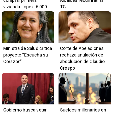
comprar primera
Alcaldes recurrirán al
vivienda: tope a 6.000
TC
UF y 30 mil cupos
Ministra de Salud critica
Corte de Apelaciones
proyecto “Escucha su
rechaza anulación de
Corazón”
absolución de Claudio
Crespo
Gobierno busca vetar
Sueldos millonarios en