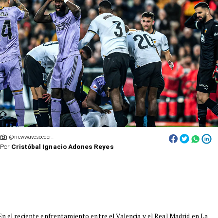
@newwavesoccer_
Por
Cristóbal Ignacio Adones Reyes
​En el reciente enfrentamiento entre el Valencia y el Real Madrid en La