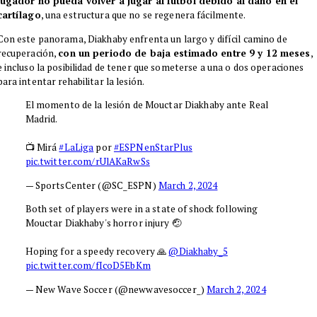
jugador no pueda volver a jugar al fútbol debido al daño en el
cartílago
, una estructura que no se regenera fácilmente.
Con este panorama, Diakhaby enfrenta un largo y difícil camino de
recuperación,
con un periodo de baja estimado entre 9 y 12 meses
,
e incluso la posibilidad de tener que someterse a una o dos operaciones
para intentar rehabilitar la lesión.
El momento de la lesión de Mouctar Diakhaby ante Real
Madrid.
📺 Mirá
#LaLiga
por
#ESPNenStarPlus
pic.twitter.com/rUlAKaRwSs
— SportsCenter (@SC_ESPN)
March 2, 2024
Both set of players were in a state of shock following
Mouctar Diakhaby's horror injury 🤕
Hoping for a speedy recovery 🙏
@Diakhaby_5
pic.twitter.com/fIcoD5EbKm
— New Wave Soccer (@newwavesoccer_)
March 2, 2024