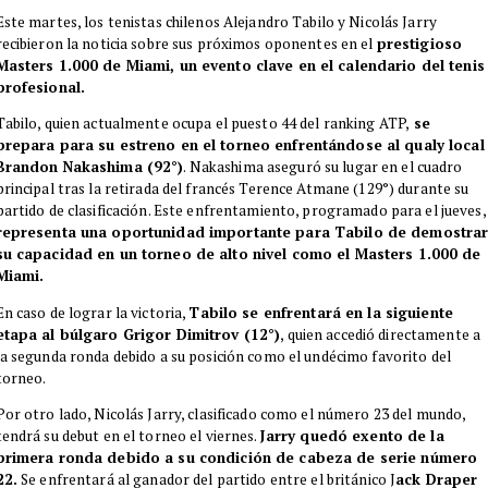
​Este martes, los tenistas chilenos Alejandro Tabilo y Nicolás Jarry
recibieron la noticia sobre sus próximos oponentes en el
prestigioso
Masters 1.000 de Miami, un evento clave en el calendario del tenis
profesional.
​Tabilo, quien actualmente ocupa el puesto 44 del ranking ATP,
se
prepara para su estreno en el torneo enfrentándose al qualy local
Brandon Nakashima (92°)
. Nakashima aseguró su lugar en el cuadro
principal tras la retirada del francés Terence Atmane (129°) durante su
partido de clasificación. Este enfrentamiento, programado para el jueves,
representa una oportunidad importante para Tabilo de demostra
su capacidad en un torneo de alto nivel como el Masters 1.000 de
Miami.
En caso de lograr la victoria,
Tabilo se enfrentará en la siguiente
etapa al búlgaro Grigor Dimitrov (12°)
, quien accedió directamente a
la segunda ronda debido a su posición como el undécimo favorito del
torneo.
Por otro lado, Nicolás Jarry, clasificado como el número 23 del mundo,
tendrá su debut en el torneo el viernes.
Jarry quedó exento de la
primera ronda debido a su condición de cabeza de serie número
22.
Se enfrentará al ganador del partido entre el británico J
ack Draper