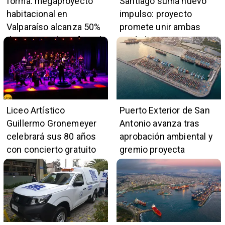
forma: megaproyecto
Santiago suma nuevo
habitacional en
impulso: proyecto
Valparaíso alcanza 50%
promete unir ambas
de avance y beneficiará
ciudades en 45 minutos
a 396 familias
Liceo Artístico
Puerto Exterior de San
Guillermo Gronemeyer
Antonio avanza tras
celebrará sus 80 años
aprobación ambiental y
con concierto gratuito
gremio proyecta
de la Orquesta Marga
impulso al empleo y
Marga
comercio local