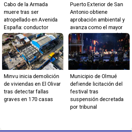
Cabo de la Armada
Puerto Exterior de San
muere tras ser
Antonio obtiene
atropellado en Avenida
aprobación ambiental y
España: conductor
avanza como el mayor
también pertenece a la
proyecto portuario del
institución naval
país
Minvu inicia demolición
Municipio de Olmué
de viviendas en El Olivar
defiende licitación del
tras detectar fallas
festival tras
graves en 170 casas
suspensión decretada
por tribunal