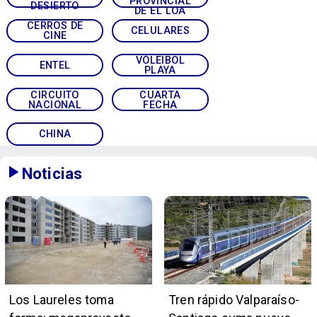
PROVINCIAL
DESIERTO
DE EL LOA
CERROS DE
CELULARES
CINE
VÓLEIBOL
ENTEL
PLAYA
CIRCUITO
CUARTA
NACIONAL
FECHA
CHINA
Noticias
Los Laureles toma
Tren rápido Valparaíso-