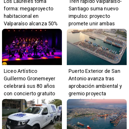
Los Laureles toma
Tren rápido Valparaíso-
forma: megaproyecto
Santiago suma nuevo
habitacional en
impulso: proyecto
Valparaíso alcanza 50%
promete unir ambas
de avance y beneficiará
ciudades en 45 minutos
a 396 familias
Liceo Artístico
Puerto Exterior de San
Guillermo Gronemeyer
Antonio avanza tras
celebrará sus 80 años
aprobación ambiental y
con concierto gratuito
gremio proyecta
de la Orquesta Marga
impulso al empleo y
Marga
comercio local