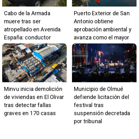
Cabo de la Armada
Puerto Exterior de San
muere tras ser
Antonio obtiene
atropellado en Avenida
aprobación ambiental y
España: conductor
avanza como el mayor
también pertenece a la
proyecto portuario del
institución naval
país
Minvu inicia demolición
Municipio de Olmué
de viviendas en El Olivar
defiende licitación del
tras detectar fallas
festival tras
graves en 170 casas
suspensión decretada
por tribunal