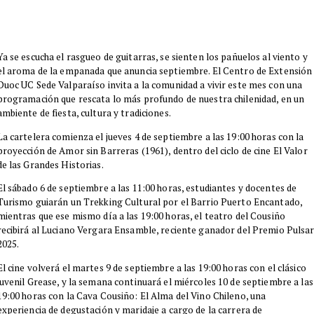
​Ya se escucha el rasgueo de guitarras, se sienten los pañuelos al viento y
el aroma de la empanada que anuncia septiembre. El Centro de Extensión
Duoc UC Sede Valparaíso invita a la comunidad a vivir este mes con una
programación que rescata lo más profundo de nuestra chilenidad, en un
ambiente de fiesta, cultura y tradiciones.
​La cartelera comienza el jueves 4 de septiembre a las 19:00 horas con la
proyección de Amor sin Barreras (1961), dentro del ciclo de cine El Valor
de las Grandes Historias.
​​El sábado 6 de septiembre a las 11:00 horas, estudiantes y docentes de
Turismo guiarán un Trekking Cultural por el Barrio Puerto Encantado,
mientras que ese mismo día a las 19:00 horas, el teatro del Cousiño
recibirá al Luciano Vergara Ensamble, reciente ganador del Premio Pulsa
2025.
​El cine volverá el martes 9 de septiembre a las 19:00 horas con el clásico
juvenil Grease, y la semana continuará el miércoles 10 de septiembre a las
19:00 horas con la Cava Cousiño: El Alma del Vino Chileno, una
experiencia de degustación y maridaje a cargo de la carrera de