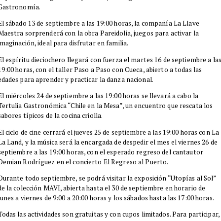
Gastronomía.
​El sábado 13 de septiembre a las 19:00 horas, la compañía La Llave
Maestra sorprenderá con la obra Pareidolia, juegos para activar la
imaginación, ideal para disfrutar en familia.
​El espíritu dieciochero llegará con fuerza el martes 16 de septiembre a la
19:00 horas, con el taller Paso a Paso con Cueca, abierto a todas las
edades para aprender y practicar la danza nacional.
​El miércoles 24 de septiembre a las 19:00 horas se llevará a cabo la
Tertulia Gastronómica “Chile en la Mesa”, un encuentro que rescata los
sabores típicos de la cocina criolla.
​El ciclo de cine cerrará el jueves 25 de septiembre a las 19:00 horas con La
La Land, y la música será la encargada de despedir el mes el viernes 26 de
septiembre a las 19:00 horas, con el esperado regreso del cantautor
Demian Rodríguez en el concierto El Regreso al Puerto.
​Durante todo septiembre, se podrá visitar la exposición “Utopías al Sol”
de la colección MAVI, abierta hasta el 30 de septiembre en horario de
lunes a viernes de 9:00 a 20:00 horas y los sábados hasta las 17:00 horas.
​Todas las actividades son gratuitas y con cupos limitados. Para participar,