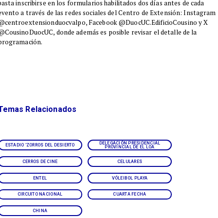
basta inscribirse en los formularios habilitados dos días antes de cada
evento a través de las redes sociales del Centro de Extensión: Instagram
@centroextensionduocvalpo, Facebook @DuocUC.EdificioCousino y X
@CousinoDuocUC, donde además es posible revisar el detalle de la
programación.
Temas Relacionados
DELEGACIÓN PRESIDENCIAL
ESTADIO 'ZORROS DEL DESIERTO
PROVINCIAL DE EL LOA
CERROS DE CINE
CELULARES
ENTEL
VÓLEIBOL PLAYA
CIRCUITO NACIONAL
CUARTA FECHA
CHINA