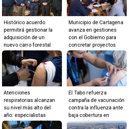
Histórico acuerdo
Municipio de Cartagena
permitirá gestionar la
avanza en gestiones
adquisición de un
con el Gobierno para
nuevo carro forestal
concretar proyectos
para la Segunda
comunales
Compañía de Bomberos
de Las Cruces
Atenciones
El Tabo refuerza
respiratorias alcanzan
campaña de vacunación
su nivel más alto del
contra la influenza ante
año: especialistas
baja cobertura en
explican por qué aún es
grupos de riesgo