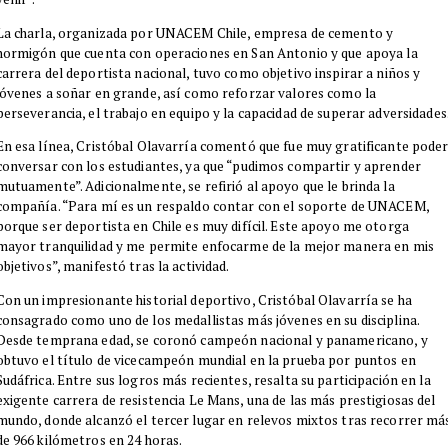
​La charla, organizada por UNACEM Chile, empresa de cemento y
hormigón que cuenta con operaciones en San Antonio y que apoya la
carrera del deportista nacional, tuvo como objetivo inspirar a niños y
jóvenes a soñar en grande, así como reforzar valores como la
perseverancia, el trabajo en equipo y la capacidad de superar adversidades
​En esa línea, Cristóbal Olavarría comentó que fue muy gratificante pode
conversar con los estudiantes, ya que “pudimos compartir y aprender
mutuamente”. Adicionalmente, se refirió al apoyo que le brinda la
compañía. “Para mí es un respaldo contar con el soporte de UNACEM,
porque ser deportista en Chile es muy difícil. Este apoyo me otorga
mayor tranquilidad y me permite enfocarme de la mejor manera en mis
objetivos”, manifestó tras la actividad.
​Con un impresionante historial deportivo, Cristóbal Olavarría se ha
consagrado como uno de los medallistas más jóvenes en su disciplina.
Desde temprana edad, se coronó campeón nacional y panamericano, y
obtuvo el título de vicecampeón mundial en la prueba por puntos en
Sudáfrica. Entre sus logros más recientes, resalta su participación en la
exigente carrera de resistencia Le Mans, una de las más prestigiosas del
mundo, donde alcanzó el tercer lugar en relevos mixtos tras recorrer má
de 966 kilómetros en 24 horas.