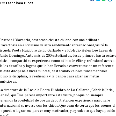
Por
Francisca Giroz
​Cristóbal Olavarría, destacado ciclista chileno con una brillante
trayectoria en el ciclismo de alto rendimiento internacional, visitó la
Escuela Poeta Huidobro de Lo Gallardo y el Colegio Helen Lee Lasen de
Santo Domingo. Ante más de 200 estudiantes, desde primero hasta octav
básico, compartió su experiencia como atleta de élite y reflexionó acerca
de los desafíos y logros que lo han llevado a convertirse en un referente
de esta disciplina a nivel mundial, destacando valores fundamentales
como la disciplina, la resiliencia y la pasión para alcanzar metas
ambiciosas.
​La directora de la Escuela Poeta Huidobro de Lo Gallardo, Gabriela Jeria,
señaló, que “me parece importante esta visita, porque no siempre
tenemos la posibilidad de que un deportista con experiencia nacional e
internacional converse con los chicos. Que vean de cerca que los sueños sí
se pueden lograr me parece muy motivador, y agradezco que haya podido
venir”.