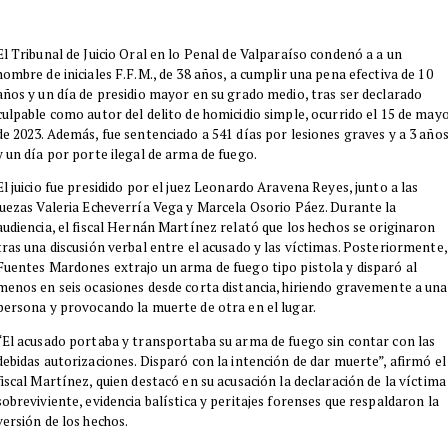
El Tribunal de Juicio Oral en lo Penal de Valparaíso condenó a a un
hombre de iniciales F.F.M., de 38 años, a cumplir una pena efectiva de 10
años y un día de presidio mayor en su grado medio, tras ser declarado
culpable como autor del delito de homicidio simple, ocurrido el 15 de may
de 2023. Además, fue sentenciado a 541 días por lesiones graves y a 3 año
y un día por porte ilegal de arma de fuego.
El juicio fue presidido por el juez Leonardo Aravena Reyes, junto a las
juezas Valeria Echeverría Vega y Marcela Osorio Páez. Durante la
audiencia, el fiscal Hernán Martínez relató que los hechos se originaron
tras una discusión verbal entre el acusado y las víctimas. Posteriormente,
Fuentes Mardones extrajo un arma de fuego tipo pistola y disparó al
menos en seis ocasiones desde corta distancia, hiriendo gravemente a una
persona y provocando la muerte de otra en el lugar.
“El acusado portaba y transportaba su arma de fuego sin contar con las
debidas autorizaciones. Disparó con la intención de dar muerte”, afirmó el
fiscal Martínez, quien destacó en su acusación la declaración de la víctima
sobreviviente, evidencia balística y peritajes forenses que respaldaron la
versión de los hechos.