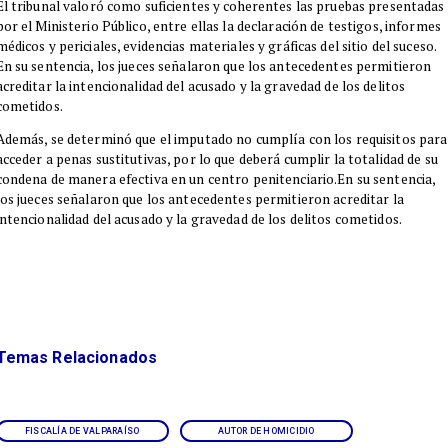
El tribunal valoró como suficientes y coherentes las pruebas presentadas
por el Ministerio Público, entre ellas la declaración de testigos, informes
médicos y periciales, evidencias materiales y gráficas del sitio del suceso.
En su sentencia, los jueces señalaron que los antecedentes permitieron
acreditar la intencionalidad del acusado y la gravedad de los delitos
cometidos.
Además, se determinó que el imputado no cumplía con los requisitos para
acceder a penas sustitutivas, por lo que deberá cumplir la totalidad de su
condena de manera efectiva en un centro penitenciario.En su sentencia,
los jueces señalaron que los antecedentes permitieron acreditar la
intencionalidad del acusado y la gravedad de los delitos cometidos.
Temas Relacionados
FISCALÍA DE VALPARAÍSO
AUTOR DE HOMICIDIO