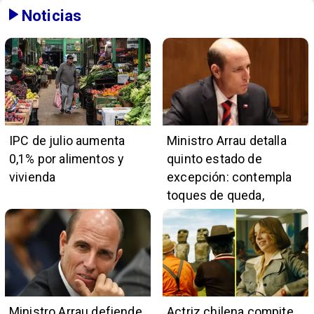
Noticias
IPC de julio aumenta
Ministro Arrau detalla
0,1% por alimentos y
quinto estado de
vivienda
excepción: contempla
toques de queda,
restricciones y
escuchas telefónicas
en zonas críticas
Ministro Arrau defiende
Actriz chilena compite