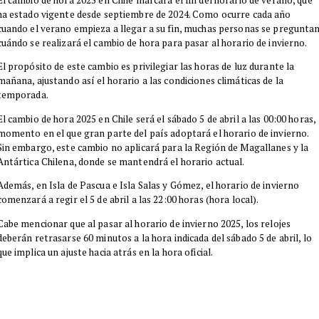
ha estado vigente desde septiembre de 2024. Como ocurre cada año
cuando el verano empieza a llegar a su fin, muchas personas se pregunta
cuándo se realizará el cambio de hora para pasar al horario de invierno.
El propósito de este cambio es privilegiar las horas de luz durante la
mañana, ajustando así el horario a las condiciones climáticas de la
temporada.
El cambio de hora 2025 en Chile será el sábado 5 de abril a las 00:00 horas,
momento en el que gran parte del país adoptará el horario de invierno.
Sin embargo, este cambio no aplicará para la Región de Magallanes y la
Antártica Chilena, donde se mantendrá el horario actual.
Además, en Isla de Pascua e Isla Salas y Gómez, el horario de invierno
comenzará a regir el 5 de abril a las 22:00 horas (hora local).
Cabe mencionar que al pasar al horario de invierno 2025, los relojes
deberán retrasarse 60 minutos a la hora indicada del sábado 5 de abril, lo
que implica un ajuste hacia atrás en la hora oficial.