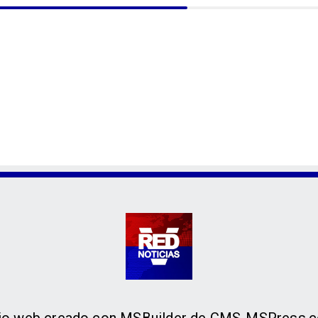
tio web creado con MSBuilder de CMS-MSPress.