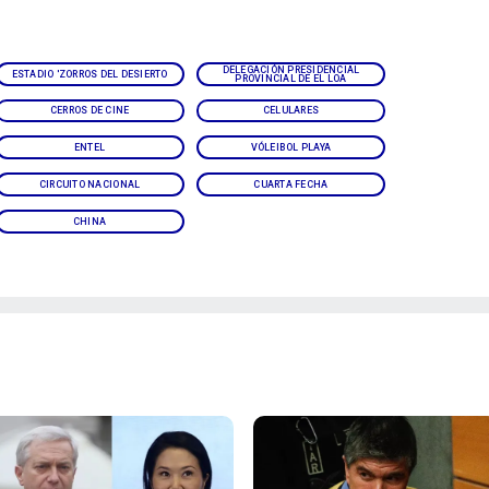
DELEGACIÓN PRESIDENCIAL
ESTADIO 'ZORROS DEL DESIERTO
PROVINCIAL DE EL LOA
CERROS DE CINE
CELULARES
ENTEL
VÓLEIBOL PLAYA
CIRCUITO NACIONAL
CUARTA FECHA
CHINA