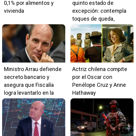
0,1% por alimentos y
quinto estado de
vivienda
excepción: contempla
toques de queda,
restricciones y
escuchas telefónicas
en zonas críticas
Ministro Arrau defiende
Actriz chilena compite
secreto bancario y
por el Oscar con
asegura que Fiscalía
Penélope Cruz y Anne
logra levantarlo en la
Hathaway
mayoría de casos