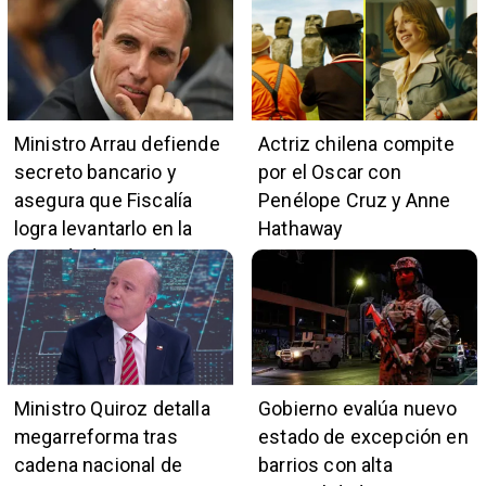
escuchas telefónicas
en zonas críticas
Ministro Arrau defiende
Actriz chilena compite
secreto bancario y
por el Oscar con
asegura que Fiscalía
Penélope Cruz y Anne
logra levantarlo en la
Hathaway
mayoría de casos
Ministro Quiroz detalla
Gobierno evalúa nuevo
megarreforma tras
estado de excepción en
cadena nacional de
barrios con alta