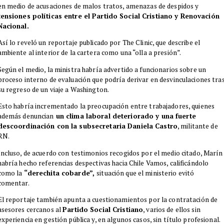
en medio de acusaciones de malos tratos, amenazas de despidos y
tensiones políticas entre el Partido Social Cristiano y Renovación
Nacional.
Así lo reveló un reportaje publicado por The Clinic, que describe el
ambiente al interior de la cartera como una “olla a presión”.
Según el medio, la ministra habría advertido a funcionarios sobre un
proceso interno de evaluación que podría derivar en desvinculaciones tra
su regreso de un viaje a Washington.
Esto habría incrementado la preocupación entre trabajadores, quienes
además denuncian
un clima laboral deteriorado y una fuerte
descoordinación con la subsecretaria Daniela Castro
, militante de
RN.
Incluso, de acuerdo con testimonios recogidos por el medio citado, Marín
habría hecho referencias despectivas hacia Chile Vamos, calificándolo
como la
“derechita cobarde”,
situación que el ministerio evitó
comentar.
El reportaje también apunta a cuestionamientos por la contratación de
asesores cercanos al
Partido Social Cristiano
, varios de ellos sin
experiencia en gestión pública y, en algunos casos, sin título profesional.