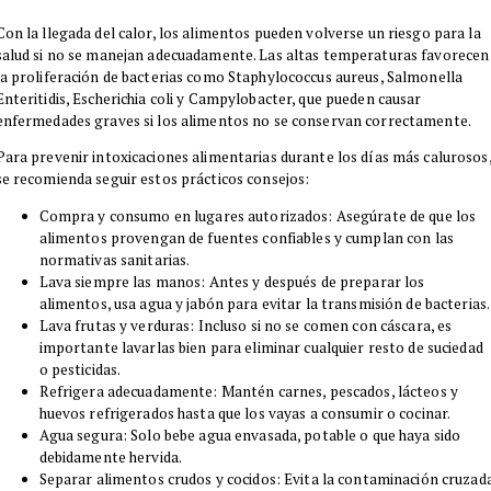
​Con la llegada del calor, los alimentos pueden volverse un riesgo para la
salud si no se manejan adecuadamente. Las altas temperaturas favorecen
la proliferación de bacterias como Staphylococcus aureus, Salmonella
Enteritidis, Escherichia coli y Campylobacter, que pueden causar
enfermedades graves si los alimentos no se conservan correctamente.
​Para prevenir intoxicaciones alimentarias durante los días más calurosos
se recomienda seguir estos prácticos consejos:
​Compra y consumo en lugares autorizados: Asegúrate de que los
alimentos provengan de fuentes confiables y cumplan con las
normativas sanitarias.
Lava siempre las manos: Antes y después de preparar los
alimentos, usa agua y jabón para evitar la transmisión de bacterias
Lava frutas y verduras: Incluso si no se comen con cáscara, es
importante lavarlas bien para eliminar cualquier resto de suciedad
o pesticidas.
Refrigera adecuadamente: Mantén carnes, pescados, lácteos y
huevos refrigerados hasta que los vayas a consumir o cocinar.
Agua segura: Solo bebe agua envasada, potable o que haya sido
debidamente hervida.
Separar alimentos crudos y cocidos: Evita la contaminación cruzad