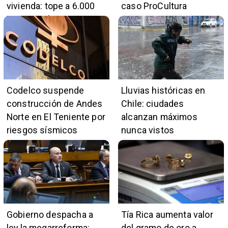
vivienda: tope a 6.000
caso ProCultura
UF y 30 mil cupos
Codelco suspende
Lluvias históricas en
construcción de Andes
Chile: ciudades
Norte en El Teniente por
alcanzan máximos
riesgos sísmicos
nunca vistos
Gobierno despacha a
Tía Rica aumenta valor
ley la megarreforma:
del gramo de oro a