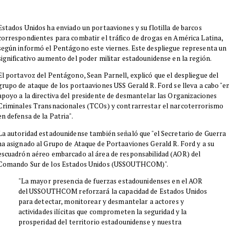
Estados Unidos ha enviado un portaaviones y su flotilla de barcos
correspondientes para combatir el tráfico de drogas en América Latina,
según informó el Pentágono este viernes. Este despliegue representa un
significativo aumento del poder militar estadounidense en la región.
El portavoz del Pentágono, Sean Parnell, explicó que el despliegue del
grupo de ataque de los portaaviones USS Gerald R. Ford se lleva a cabo "e
apoyo a la directiva del presidente de desmantelar las Organizaciones
Criminales Transnacionales (TCOs) y contrarrestar el narcoterrorismo
en defensa de la Patria".
La autoridad estadounidense también señaló que "el Secretario de Guerra
ha asignado al Grupo de Ataque de Portaaviones Gerald R. Ford y a su
escuadrón aéreo embarcado al área de responsabilidad (AOR) del
Comando Sur de los Estados Unidos (USSOUTHCOM)".
"La mayor presencia de fuerzas estadounidenses en el AOR
del USSOUTHCOM reforzará la capacidad de Estados Unidos
para detectar, monitorear y desmantelar a actores y
actividades ilícitas que comprometen la seguridad y la
prosperidad del territorio estadounidense y nuestra