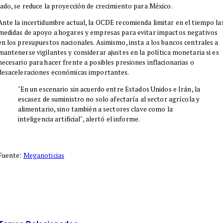
lado, se reduce la proyección de crecimiento para México.
Ante la incertidumbre actual, la OCDE recomienda limitar en el tiempo la
medidas de apoyo a hogares y empresas para evitar impactos negativos
en los presupuestos nacionales. Asimismo, insta a los bancos centrales a
mantenerse vigilantes y considerar ajustes en la política monetaria si es
necesario para hacer frente a posibles presiones inflacionarias o
desaceleraciones económicas importantes.
"En un escenario sin acuerdo entre Estados Unidos e Irán, la
escasez de suministro no solo afectaría al sector agrícola y
alimentario, sino también a sectores clave como la
inteligencia artificial", alertó el informe.
Fuente:
Meganoticias