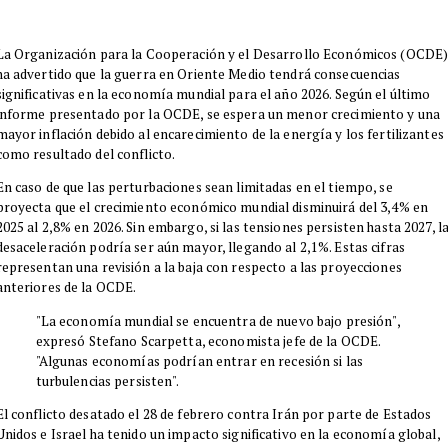
La Organización para la Cooperación y el Desarrollo Económicos (OCDE
ha advertido que la guerra en Oriente Medio tendrá consecuencias
significativas en la economía mundial para el año 2026. Según el último
informe presentado por la OCDE, se espera un menor crecimiento y una
mayor inflación debido al encarecimiento de la energía y los fertilizantes
como resultado del conflicto.
En caso de que las perturbaciones sean limitadas en el tiempo, se
proyecta que el crecimiento económico mundial disminuirá del 3,4% en
2025 al 2,8% en 2026. Sin embargo, si las tensiones persisten hasta 2027, l
desaceleración podría ser aún mayor, llegando al 2,1%. Estas cifras
representan una revisión a la baja con respecto a las proyecciones
anteriores de la OCDE.
"La economía mundial se encuentra de nuevo bajo presión",
expresó Stefano Scarpetta, economista jefe de la OCDE.
"Algunas economías podrían entrar en recesión si las
turbulencias persisten".
El conflicto desatado el 28 de febrero contra Irán por parte de Estados
Unidos e Israel ha tenido un impacto significativo en la economía global,