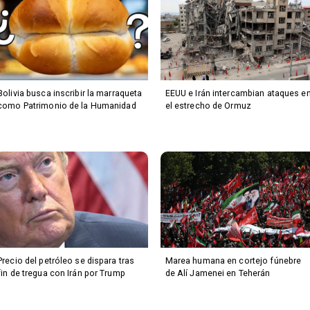
Bolivia busca inscribir la marraqueta
EEUU e Irán intercambian ataques e
como Patrimonio de la Humanidad
el estrecho de Ormuz
Precio del petróleo se dispara tras
Marea humana en cortejo fúnebre
fin de tregua con Irán por Trump
de Alí Jamenei en Teherán