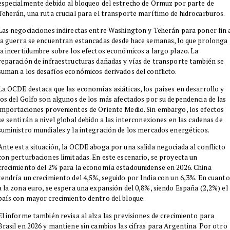
especialmente debido al bloqueo del estrecho de Ormuz por parte de
Teherán, una ruta crucial para el transporte marítimo de hidrocarburos.
Las negociaciones indirectas entre Washington y Teherán para poner fin 
la guerra se encuentran estancadas desde hace semanas, lo que prolonga
la incertidumbre sobre los efectos económicos a largo plazo. La
reparación de infraestructuras dañadas y vías de transporte también se
suman a los desafíos económicos derivados del conflicto.
La OCDE destaca que las economías asiáticas, los países en desarrollo y
los del Golfo son algunos de los más afectados por su dependencia de las
importaciones provenientes de Oriente Medio. Sin embargo, los efectos
se sentirán a nivel global debido a las interconexiones en las cadenas de
suministro mundiales y la integración de los mercados energéticos.
Ante esta situación, la OCDE aboga por una salida negociada al conflicto
con perturbaciones limitadas. En este escenario, se proyecta un
crecimiento del 2% para la economía estadounidense en 2026. China
tendría un crecimiento del 4,5%, seguido por India con un 6,3%. En cuanto
a la zona euro, se espera una expansión del 0,8%, siendo España (2,2%) el
país con mayor crecimiento dentro del bloque.
El informe también revisa al alza las previsiones de crecimiento para
Brasil en 2026 y mantiene sin cambios las cifras para Argentina. Por otro