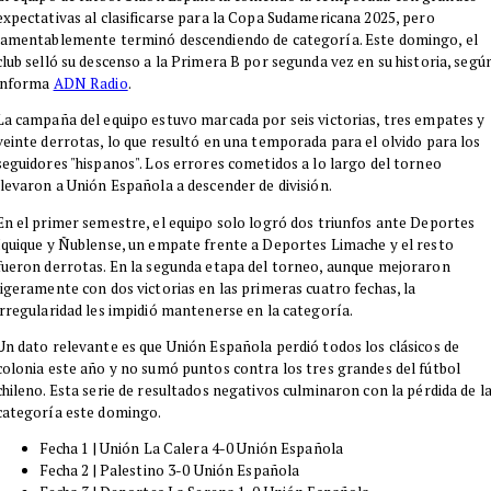
expectativas al clasificarse para la Copa Sudamericana 2025, pero
lamentablemente terminó descendiendo de categoría. Este domingo, el
club selló su descenso a la Primera B por segunda vez en su historia, segú
informa
ADN Radio
.
La campaña del equipo estuvo marcada por seis victorias, tres empates y
veinte derrotas, lo que resultó en una temporada para el olvido para los
seguidores "hispanos". Los errores cometidos a lo largo del torneo
llevaron a Unión Española a descender de división.
En el primer semestre, el equipo solo logró dos triunfos ante Deportes
Iquique y Ñublense, un empate frente a Deportes Limache y el resto
fueron derrotas. En la segunda etapa del torneo, aunque mejoraron
ligeramente con dos victorias en las primeras cuatro fechas, la
irregularidad les impidió mantenerse en la categoría.
Un dato relevante es que Unión Española perdió todos los clásicos de
colonia este año y no sumó puntos contra los tres grandes del fútbol
chileno. Esta serie de resultados negativos culminaron con la pérdida de l
categoría este domingo.
Fecha 1 | Unión La Calera 4-0 Unión Española
Fecha 2 | Palestino 3-0 Unión Española