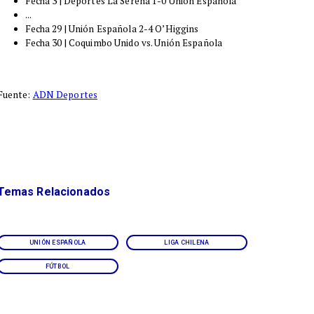
Fecha 3 | Deportes La Serena 1-0 Unión Española
...
Fecha 29 | Unión Española 2-4 O’Higgins
Fecha 30 | Coquimbo Unido vs. Unión Española
Fuente:
ADN Deportes
Temas Relacionados
UNIÓN ESPAÑOLA
LIGA CHILENA
FÚTBOL