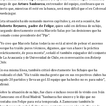
luego de que
Arturo Sanhueza
, entrenador del equipo, confesara que es
cierto que, mientras él esté en la banca, será muy difícil que el ex Cobresa
pueda jugar.
Esta situación ha ido sumando nuevos capítulos y, en esta ocasión, fue
Roberto Reynero, padre de Felipe
, quien salió en defensa de su hijo,
cargando directamente contra Marcelo Salas por las decisiones que ha
tomado como presidente del “Pije”.
“Yo creo que Marcelo Salas todavía no está al nivel de pelear el ascenso
porque ha traído puros técnicos, digamos, que van a hacer la práctica
prácticamente, de poca monta”, señaló el también exjugador del conjunt
de La Araucanía y de Universidad de Chile, en conversación con
Bolavip
Chile
.
En esa misma línea, también criticó directamente los fichajes que ha
realizado el club. “Ha traído mucha gente que en sus respectivos clubes ha
jugado 20 partidos y lleva un gol. El equipo que ha hecho no es para subir”,
afirmó.
Sobre la situación de su hijo, fue claro e incluso recordó lo vivido con Iván
Zamorano en el Real Madrid. “Sanhueza fue sincero y le dijo que no
contaba con Felipe para esta temporada. A Zamorano también lo