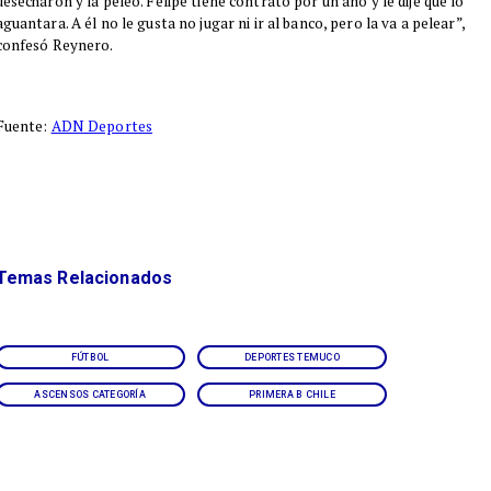
desecharon y la peleó. Felipe tiene contrato por un año y le dije que lo
aguantara. A él no le gusta no jugar ni ir al banco, pero la va a pelear”,
confesó Reynero.
Fuente:
ADN Deportes
Temas Relacionados
FÚTBOL
DEPORTES TEMUCO
ASCENSOS CATEGORÍA
PRIMERA B CHILE