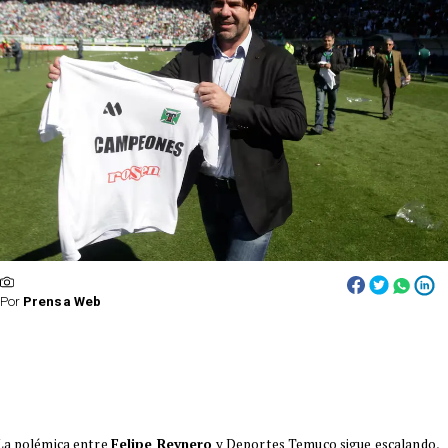
Por
Prensa Web
La polémica entre
Felipe Reynero
y Deportes Temuco sigue escalando,