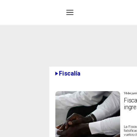
Fiscalía
16 de jun
Fisca
ingre
La Fisca
falsific
vuelos c