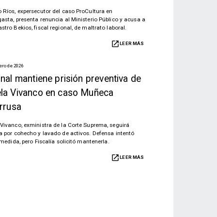
 Ríos, expersecutor del caso ProCultura en
asta, presenta renuncia al Ministerio Público y acusa a
tro Bekios, fiscal regional, de maltrato laboral.
LEER MÁS
rero de 2026
nal mantiene prisión preventiva de
la Vivanco en caso Muñeca
orrusa
Vivanco, exministra de la Corte Suprema, seguirá
a por cohecho y lavado de activos. Defensa intentó
 medida, pero Fiscalía solicitó mantenerla.
LEER MÁS