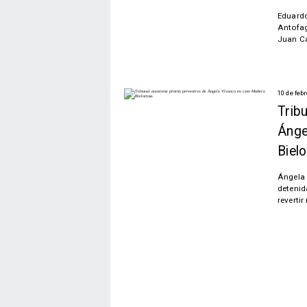
Eduardo
Antofag
Juan Cas
10 de feb
Tribu
Ánge
Biel
Ángela 
detenid
revertir