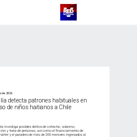
io de 2026
lía detecta patrones habituales en
so de niños haitianos a Chile
lía investiga posibles delitos de cohecho, soborno,
ación y trata de personas, así como el financiamiento de
hárter y el paradero de más de 200 menores ingresados al