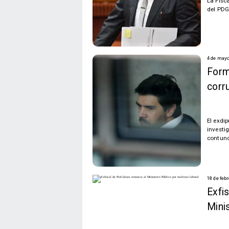
La Fisc
del PDG
4 de mayo
Form
corr
El exdi
investi
contund
18 de feb
Exfis
Minis