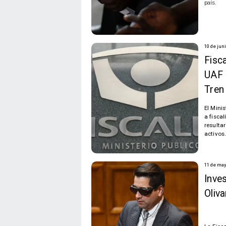
país.
10 de jun
Fisca
UAF 
Tren
El Mini
a fisca
resulta
activos
11 de may
Inve
Oliv