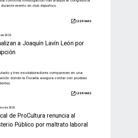
alía confirma investigación tras ataque al congresista
 durante evento en club deportivo.
LEER MÁS
 de 2026
alizan a Joaquín Lavín León por
upción
putado y tres excolaboradores comparecen en una
gación donde la Fiscalía asegura contar con pruebas
entes.
LEER MÁS
rero de 2026
cal de ProCultura renuncia al
terio Público por maltrato laboral