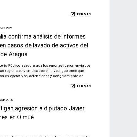
LEER MÁS
io de 2026
lía confirma análisis de informes
en casos de lavado de activos del
 de Aragua
sterio Público asegura que los reportes fueron enviados
lías regionales y empleados en investigaciones que
ron en operativos, detenciones y congelamiento de
.
LEER MÁS
o de 2026
stigan agresión a diputado Javier
ares en Olmué