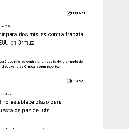
LEER MÁS
 de 2026
dispara dos misiles contra fragata
EUU en Ormuz
sparó dos misiles contra una fragata de la armada de
 el estrecho de Ormuz, según reportes.
LEER MÁS
l de 2026
 no establece plazo para
uesta de paz de Irán