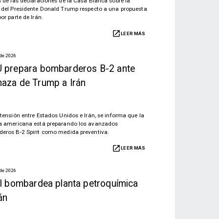
s de las declaraciones de la Casa Blanca sobre la
 del Presidente Donald Trump respecto a una propuesta
or parte de Irán.
LEER MÁS
 de 2026
 prepara bombarderos B-2 ante
aza de Trump a Irán
 tensión entre Estados Unidos e Irán, se informa que la
a americana está preparando los avanzados
eros B-2 Spirit como medida preventiva.
LEER MÁS
 de 2026
el bombardea planta petroquímica
án