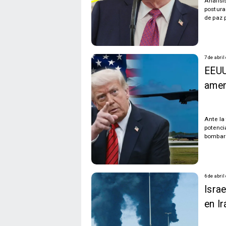
Análisi
postura
de paz p
7 de abril
EEUU
amen
Ante la
potenci
bombard
6 de abril
Isra
en Ir