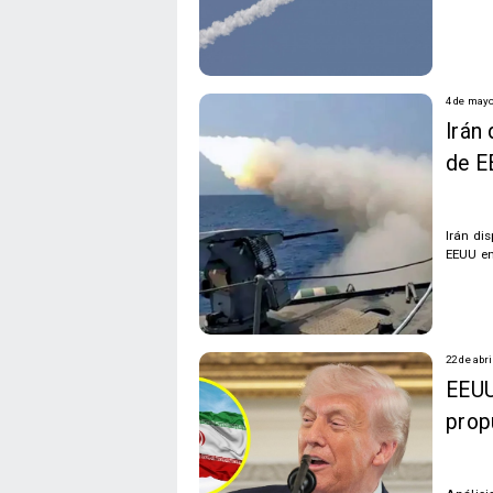
4 de mayo
Irán 
de E
Irán di
EEUU en
22 de abri
EEUU
prop