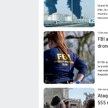
Israel 
Irán, l
mundo. 
tension
12 de mar
FBI a
dron
El FBI 
la posi
represa
Repúbli
2 de marz
Ataq
555 