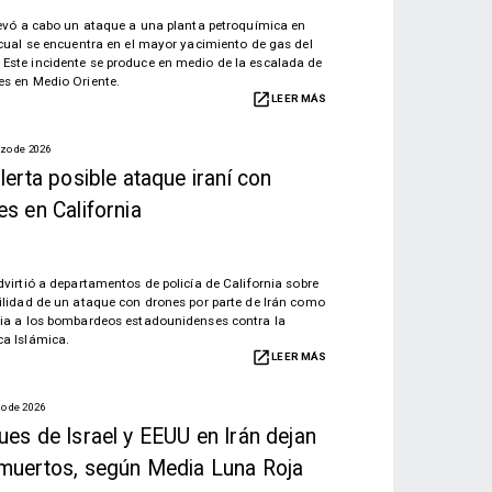
llevó a cabo un ataque a una planta petroquímica en
a cual se encuentra en el mayor yacimiento de gas del
Este incidente se produce en medio de la escalada de
es en Medio Oriente.
LEER MÁS
zo de 2026
lerta posible ataque iraní con
es en California
advirtió a departamentos de policía de California sobre
bilidad de un ataque con drones por parte de Irán como
lia a los bombardeos estadounidenses contra la
ca Islámica.
LEER MÁS
o de 2026
ues de Israel y EEUU en Irán dejan
muertos, según Media Luna Roja