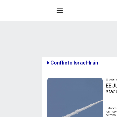
Conflicto Israel-Irán
29 de juli
EEUU 
ataq
Estados 
los nuev
petróleo.