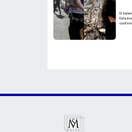
El bala
Estados
confirm