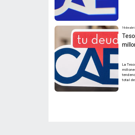
16 de abri
Teso
mill
La Teso
millone
tendenc
total d