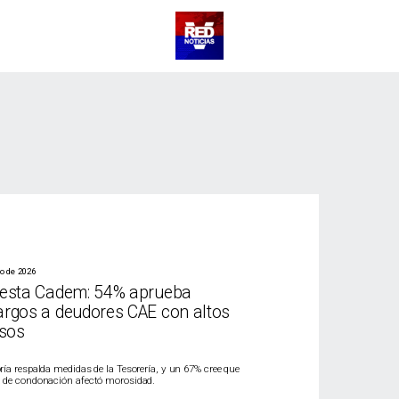
io de 2026
esta Cadem: 54% aprueba
rgos a deudores CAE con altos
esos
ía respalda medidas de la Tesorería, y un 67% cree que
 de condonación afectó morosidad.