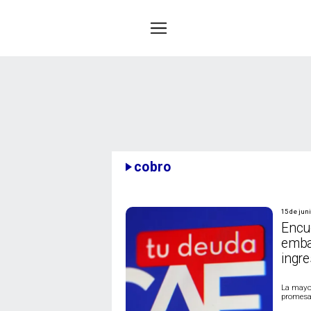
cobro
15 de jun
Encu
emba
ingr
La mayor
promesa