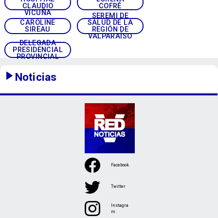
CLAUDIO
COFRÉ
VICUÑA
SEREMI DE
CAROLINE
SALUD DE LA
SIREAU
REGIÓN DE
VALPARAÍSO
DELEGADA
PRESIDENCIAL
PROVINCIAL
Noticias
Facebook
Twitter
Instagra
m