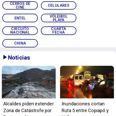
CERROS DE
CELULARES
CINE
VÓLEIBOL
ENTEL
PLAYA
CIRCUITO
CUARTA
NACIONAL
FECHA
CHINA
Noticias
Alcaldes piden extender
Inundaciones cortan
Zona de Catástrofe por
Ruta 5 entre Copiapó y