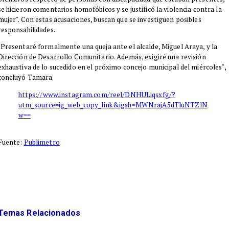
se hicieron comentarios homofóbicos y se justificó la violencia contra la
mujer". Con estas acusaciones, buscan que se investiguen posibles
responsabilidades.
"Presentaré formalmente una queja ante el alcalde, Miguel Araya, y la
Dirección de Desarrollo Comunitario. Además, exigiré una revisión
exhaustiva de lo sucedido en el próximo concejo municipal del miércoles",
concluyó Tamara.
https://www.instagram.com/reel/DNHULiqsxfg/?
utm_source=ig_web_copy_link&igsh=MWNrajA5dTluNTZlN
w==
Fuente:
Publimetro
Temas Relacionados