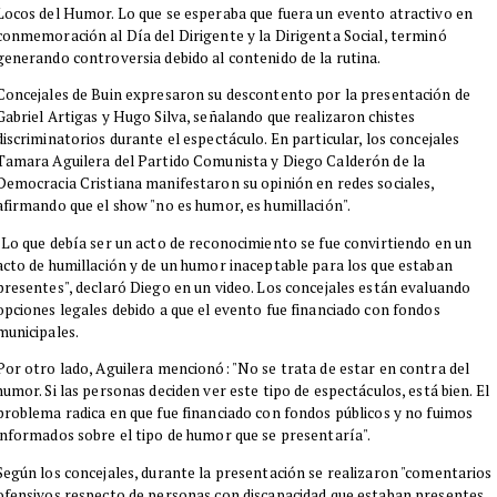
Locos del Humor. Lo que se esperaba que fuera un evento atractivo en
conmemoración al Día del Dirigente y la Dirigenta Social, terminó
generando controversia debido al contenido de la rutina.
Concejales de Buin expresaron su descontento por la presentación de
Gabriel Artigas y Hugo Silva, señalando que realizaron chistes
discriminatorios durante el espectáculo. En particular, los concejales
Tamara Aguilera del Partido Comunista y Diego Calderón de la
Democracia Cristiana manifestaron su opinión en redes sociales,
afirmando que el show "no es humor, es humillación".
"Lo que debía ser un acto de reconocimiento se fue convirtiendo en un
acto de humillación y de un humor inaceptable para los que estaban
presentes", declaró Diego en un video. Los concejales están evaluando
opciones legales debido a que el evento fue financiado con fondos
municipales.
Por otro lado, Aguilera mencionó: "No se trata de estar en contra del
humor. Si las personas deciden ver este tipo de espectáculos, está bien. El
problema radica en que fue financiado con fondos públicos y no fuimos
informados sobre el tipo de humor que se presentaría".
Según los concejales, durante la presentación se realizaron "comentarios
ofensivos respecto de personas con discapacidad que estaban presentes,