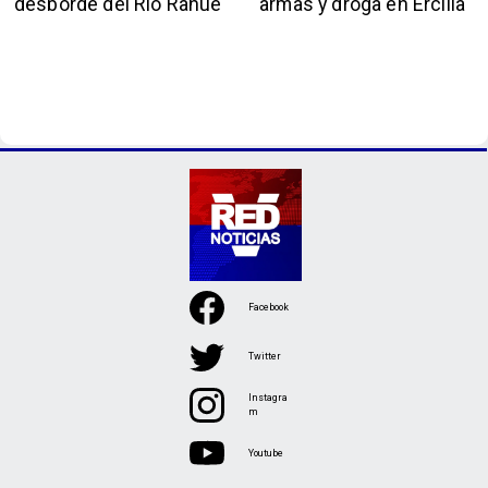
desborde del Río Rahue
armas y droga en Ercilla
Facebook
Twitter
Instagra
m
Youtube