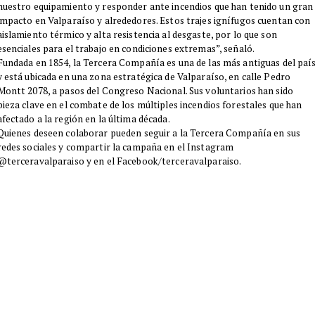
nuestro equipamiento y responder ante incendios que han tenido un gran
impacto en Valparaíso y alrededores. Estos trajes ignífugos cuentan con
aislamiento térmico y alta resistencia al desgaste, por lo que son
esenciales para el trabajo en condiciones extremas”, señaló.
Fundada en 1854, la Tercera Compañía es una de las más antiguas del paí
y está ubicada en una zona estratégica de Valparaíso, en calle Pedro
Montt 2078, a pasos del Congreso Nacional. Sus voluntarios han sido
pieza clave en el combate de los múltiples incendios forestales que han
afectado a la región en la última década.
Quienes deseen colaborar pueden seguir a la Tercera Compañía en sus
redes sociales y compartir la campaña en el Instagram
@terceravalparaiso y en el Facebook/terceravalparaiso.