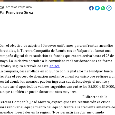
Bomberos Valparaíso
Por
Francisca Giroz
​Con el objetivo de adquirir 50 nuevos uniformes para enfrentar incendios
forestales, la Tercera Compañía de Bomberos de Valparaíso lanzó una
campaña digital de recaudación de fondos que estará activa hasta el 28 de
mayo. La iniciativa permite a la comunidad realizar donaciones de forma
rápida y segura a través de este
enlace
.
La campaña, desarrollada en conjunto con la plataforma Fundpay, busca
facilitar el proceso de donación mediante un enlace único que redirige a u
portal donde los usuarios pueden ingresar sus datos, elegir el monto y
concretar el aporte. Los valores sugeridos van entre los $5.000 y $10.000,
aunque también se puede donar montos mayores.
El director de la
Tercera Compañía, José Morera, explicó que esta recaudación es crucial
para renovar el equipamiento del equipo frente a la creciente amenaza d
incendios forestales en la región. “Nos permitirá seguir mejorando