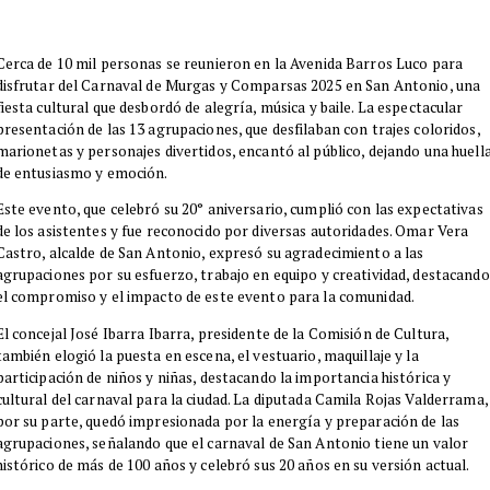
​Cerca de 10 mil personas se reunieron en la Avenida Barros Luco para
disfrutar del Carnaval de Murgas y Comparsas 2025 en San Antonio, una
fiesta cultural que desbordó de alegría, música y baile. La espectacular
presentación de las 13 agrupaciones, que desfilaban con trajes coloridos,
marionetas y personajes divertidos, encantó al público, dejando una huell
de entusiasmo y emoción.
Este evento, que celebró su 20° aniversario, cumplió con las expectativas
de los asistentes y fue reconocido por diversas autoridades. Omar Vera
Castro, alcalde de San Antonio, expresó su agradecimiento a las
agrupaciones por su esfuerzo, trabajo en equipo y creatividad, destacando
el compromiso y el impacto de este evento para la comunidad.
El concejal José Ibarra Ibarra, presidente de la Comisión de Cultura,
también elogió la puesta en escena, el vestuario, maquillaje y la
participación de niños y niñas, destacando la importancia histórica y
cultural del carnaval para la ciudad. La diputada Camila Rojas Valderrama,
por su parte, quedó impresionada por la energía y preparación de las
agrupaciones, señalando que el carnaval de San Antonio tiene un valor
histórico de más de 100 años y celebró sus 20 años en su versión actual.