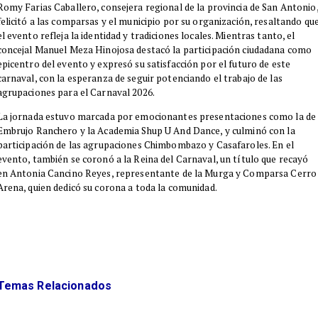
Romy Farias Caballero, consejera regional de la provincia de San Antonio
felicitó a las comparsas y el municipio por su organización, resaltando qu
el evento refleja la identidad y tradiciones locales. Mientras tanto, el
concejal Manuel Meza Hinojosa destacó la participación ciudadana como
epicentro del evento y expresó su satisfacción por el futuro de este
carnaval, con la esperanza de seguir potenciando el trabajo de las
agrupaciones para el Carnaval 2026.
La jornada estuvo marcada por emocionantes presentaciones como la de
Embrujo Ranchero y la Academia Shup U And Dance, y culminó con la
participación de las agrupaciones Chimbombazo y Casafaroles. En el
evento, también se coronó a la Reina del Carnaval, un título que recayó
en Antonia Cancino Reyes, representante de la Murga y Comparsa Cerro
Arena, quien dedicó su corona a toda la comunidad.
Temas Relacionados