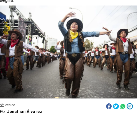
alegría.
cedida
Por
Jonathan Álvarez