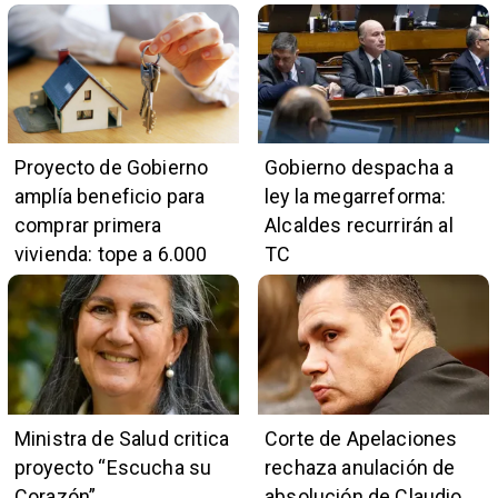
Proyecto de Gobierno
Gobierno despacha a
amplía beneficio para
ley la megarreforma:
comprar primera
Alcaldes recurrirán al
vivienda: tope a 6.000
TC
UF y 30 mil cupos
Ministra de Salud critica
Corte de Apelaciones
proyecto “Escucha su
rechaza anulación de
Corazón”
absolución de Claudio