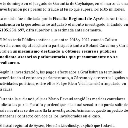
este domingo en el Juzgado de Garantía de Coyhaique, en el marco de una
investigación por presunto fraude al Fisco que supera los $105 millones.
La medida fue solicitada por la
Fiscalía Regional de Aysén
durante una
audiencia en la que además se actualizó el monto investigado, fijándolo en
$105.554.697,
cifra superior a la estimada anteriormente.
El Ministerio Público sostiene que entre 2018 y 2022, cuando Calisto
ejercía como diputado, habría participado junto a Roland Cárcamo y Carl
Graf en un
mecanismo destinado a obtener recursos públicos
mediante asesorías parlamentarias que presuntamente no se
realizaron.
Según la investigación, los pagos efectuados a Graf habrían terminado
beneficiando al entonces parlamentario, a Cárcamo y a terceros ligados a
actividades políticas, entre ellos Felipe Klein Vidal, también imputado en
la causa.
Durante la audiencia, el juez Mario Devaud acogió las medidas cautelares
solicitadas por la Fiscalía y ordenó que el actual senador no pueda salir de
país mientras se desarrolla la investigación. Asimismo, quedó impedido de
mantener contacto con dos de los involucrados en el caso.
El fiscal regional de Aysén, Hernán Libedinsky, explicó que todavía