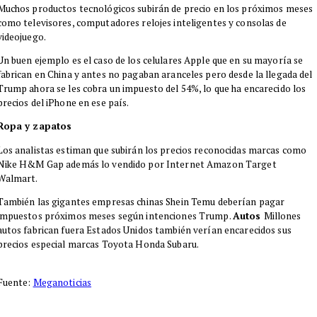
Muchos productos tecnológicos subirán de precio en los próximos meses
como televisores, computadores relojes inteligentes y consolas de
videojuego.
Un buen ejemplo es el caso de los celulares Apple que en su mayoría se
fabrican en China y antes no pagaban aranceles pero desde la llegada del
Trump ahora se les cobra un impuesto del 54%, lo que ha encarecido los
precios del iPhone en ese país.
Ropa y zapatos
Los analistas estiman que subirán los precios reconocidas marcas como
Nike H&M Gap además lo vendido por Internet Amazon Target
Walmart.
También las gigantes empresas chinas Shein Temu deberían pagar
impuestos próximos meses según intenciones Trump.
Autos
Millones
autos fabrican fuera Estados Unidos también verían encarecidos sus
precios especial marcas Toyota Honda Subaru.
Fuente:
Meganoticias