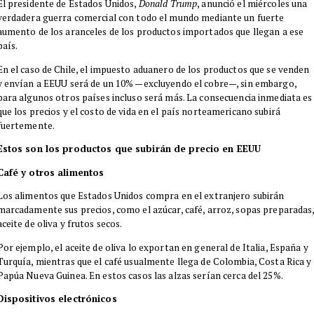
El presidente de Estados Unidos,
Donald Trump
, anunció el miércoles una
verdadera guerra comercial con todo el mundo mediante un fuerte
aumento de los aranceles de los productos importados que llegan a ese
país.
En el caso de Chile, el impuesto aduanero de los productos que se venden
y envían a EEUU será de un 10% —excluyendo el cobre—, sin embargo,
para algunos otros países incluso será más. La consecuencia inmediata es
que los precios y el costo de vida en el país norteamericano subirá
fuertemente.
Estos son los productos que subirán de precio en EEUU
Café y otros alimentos
Los alimentos que Estados Unidos compra en el extranjero subirán
marcadamente sus precios, como el azúcar, café, arroz, sopas preparadas
aceite de oliva y frutos secos.
Por ejemplo, el aceite de oliva lo exportan en general de Italia, España y
Turquía, mientras que el café usualmente llega de Colombia, Costa Rica y
Papúa Nueva Guinea. En estos casos las alzas serían cerca del 25%.
Dispositivos electrónicos