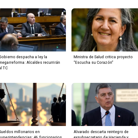
Gobierno despacha a ley la
Ministra de Salud critica proyecto
megarreforma: Alcaldes recurrirán
“Escucha su Corazón”
al TC
Sueldos millonarios en
Alvarado descarta reintegro de
superintendencias: 46 funcionarios
exsubsecretario de Hacienda y