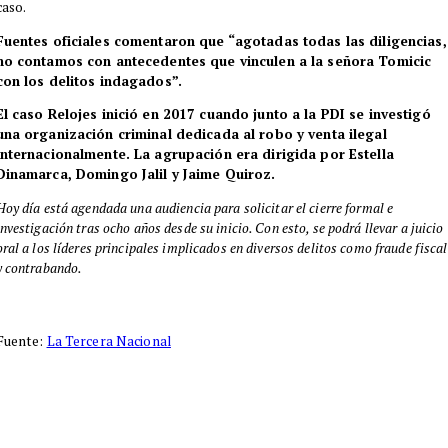
caso.
Fuentes oficiales comentaron que “agotadas todas las diligencias,
no contamos con antecedentes que vinculen a la señora Tomicic
con los delitos indagados”.
El caso Relojes inició en 2017 cuando junto a la PDI se investigó
una organización criminal dedicada al robo y venta ilegal
internacionalmente. La agrupación era dirigida por Estella
Dinamarca, Domingo Jalil y Jaime Quiroz.
Hoy día está agendada una audiencia para solicitar el cierre formal e
investigación tras ocho años desde su inicio. Con esto, se podrá llevar a juicio
oral a los líderes principales implicados en diversos delitos como fraude fiscal
y contrabando.
Fuente:
La Tercera Nacional