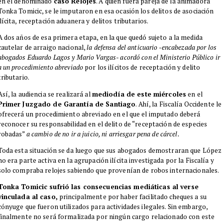
en el denominado
caso Relojes
. A quien fuera pareja de la animadora
Tonka Tomicic, se le imputaron en esa ocasión los delitos de asociación
ilícita, receptación aduanera y delitos tributarios.
A dos años de esa primera etapa, en la que quedó sujeto a la medida
cautelar de arraigo nacional,
la defensa del anticuario -encabezada por los
abogados Eduardo Lagos y Mario Vargas- acordó con el Ministerio Público ir
a un procedimiento abreviado
por los ilícitos de receptación y delito
tributario.
Así, la audiencia se realizará al
mediodía de este miércoles
en el
Primer Juzgado de Garantía de Santiago
. Ahí, la Fiscalía Occidente le
ofrecerá un procedimiento abreviado en el que el imputado deberá
reconocer su responsabilidad en el delito de “receptación de especies
robadas”
a cambio de no ir a juicio, ni arriesgar pena de cárcel.
Toda esta situación se da luego que sus abogados demostraran que López
no era parte activa en la agrupación ilícita investigada por la Fiscalía y
solo compraba relojes sabiendo que provenían de robos internacionales.
Tonka Tomicic sufrió las consecuencias mediáticas al verse
vinculada al caso,
principalmente por haber facilitado cheques a su
cónyuge que fueron utilizados para actividades ilegales. Sin embargo,
finalmente no será formalizada por ningún cargo relacionado con este