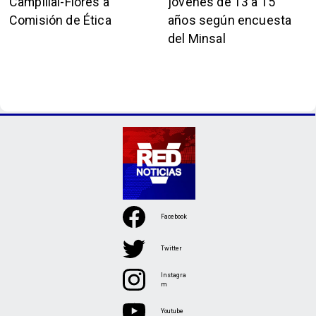
Campillai-Flores a
jóvenes de 13 a 15
Comisión de Ética
años según encuesta
del Minsal
Facebook
Twitter
Instagra
m
Youtube