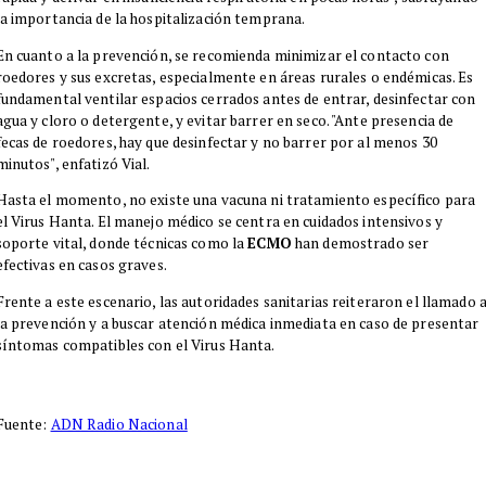
la importancia de la hospitalización temprana.
En cuanto a la prevención, se recomienda minimizar el contacto con
roedores y sus excretas, especialmente en áreas rurales o endémicas. Es
fundamental ventilar espacios cerrados antes de entrar, desinfectar con
agua y cloro o detergente, y evitar barrer en seco. "Ante presencia de
fecas de roedores, hay que desinfectar y no barrer por al menos 30
minutos", enfatizó Vial.
Hasta el momento, no existe una vacuna ni tratamiento específico para
el Virus Hanta. El manejo médico se centra en cuidados intensivos y
soporte vital, donde técnicas como la
ECMO
han demostrado ser
efectivas en casos graves.
Frente a este escenario, las autoridades sanitarias reiteraron el llamado 
la prevención y a buscar atención médica inmediata en caso de presentar
síntomas compatibles con el Virus Hanta.
Fuente:
ADN Radio Nacional