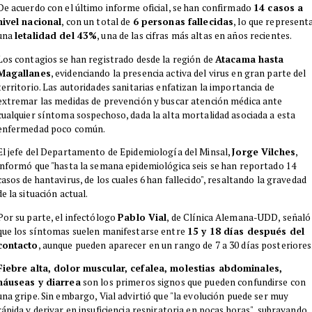
De acuerdo con el último informe oficial, se han confirmado
14 casos a
nivel nacional
, con un total de
6 personas fallecidas
, lo que represent
una
letalidad del 43%
, una de las cifras más altas en años recientes.
Los contagios se han registrado desde la región de
Atacama hasta
Magallanes
, evidenciando la presencia activa del virus en gran parte del
territorio. Las autoridades sanitarias enfatizan la importancia de
extremar las medidas de prevención y buscar atención médica ante
cualquier síntoma sospechoso, dada la alta mortalidad asociada a esta
enfermedad poco común.
El jefe del Departamento de Epidemiología del Minsal,
Jorge Vilches
,
informó que "hasta la semana epidemiológica seis se han reportado 14
casos de hantavirus, de los cuales 6 han fallecido", resaltando la gravedad
de la situación actual.
Por su parte, el infectólogo
Pablo Vial
, de Clínica Alemana-UDD, señaló
que los síntomas suelen manifestarse entre
15 y 18 días después del
contacto
, aunque pueden aparecer en un rango de 7 a 30 días posteriores
Fiebre alta, dolor muscular, cefalea, molestias abdominales,
náuseas y diarrea
son los primeros signos que pueden confundirse con
una gripe. Sin embargo, Vial advirtió que "la evolución puede ser muy
rápida y derivar en insuficiencia respiratoria en pocas horas", subrayando