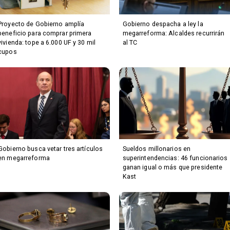
Proyecto de Gobierno amplía
Gobierno despacha a ley la
beneficio para comprar primera
megarreforma: Alcaldes recurrirán
vivienda: tope a 6.000 UF y 30 mil
al TC
cupos
Gobierno busca vetar tres artículos
Sueldos millonarios en
en megarreforma
superintendencias: 46 funcionarios
ganan igual o más que presidente
Kast