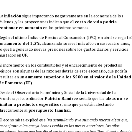
La
inflación
sigue impactando negativamente en la economía de los
chilenos, y las proyecciones indican que
el costo de vida podría
continuar en aumento
en las próximas semanas.
Según el último Índice de Precios al Consumidor (IPC), en abril se registr
un
aumento del 1,3%
, alcanzando su nivel más alto en casi cuatro años,
lo que ha generado nuevas presiones sobre los gastos diarios y servicios
ajustados en UF.
El incremento en los combustibles y el encarecimiento de productos
básicos son algunas de las razones detrás de este escenario, que podría
resultar en un
aumento superior a los $500 en el valor de la Unidad
de Fomento (UF)
.
Desde el Observatorio Económico y Social de la Universidad de La
Frontera, el coordinador
Patricio Ramírez
señaló que las
alzas no se
limitan a productos específicos
, sino que ya están afectando
directamente al
presupuesto familiar
.
El economista explicó que
"va acumulando y va sumando nuevas alzas que,
en conjunto a las que ya hemos tenido en los meses anteriores, los años
anteriores, hacen que hoy día el costo de una canasta familiar, el costo de vida