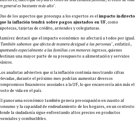
en general es bastante más alto"
.
Uno de los aspectos que preocupa a los expertos es el
impacto indirect
que la inflación tendrá sobre pagos ajustados en UF
, como
hipotecas, tarjetas de crédito, arriendos y colegiaturas.
Ramírez destacó que el impacto económico no afectará a todos por igual.
"También sabemos que afecta de manera desigual a las personas"
, enfatizó,
apuntando especialmente a las familias con menores ingresos
, quienes
destinan una mayor parte de su presupuesto a alimentación y servicios
básicos.
Los analistas advierten que si la inflación continúa mostrando cifras
elevadas, durante el próximo mes podrían aumentar diversos
compromisos financieros asociados a la UF, lo que encarecería aún más el
costo de vida en el país.
El panorama económico también genera preocupación en cuanto al
consumo y la capacidad de endeudamiento de los hogares, en un contexto
donde la ciudadanía sigue enfrentando altos precios en productos
esenciales y combustibles.