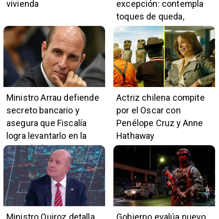
vivienda
excepción: contempla
toques de queda,
restricciones y
escuchas telefónicas
en zonas críticas
Ministro Arrau defiende
Actriz chilena compite
secreto bancario y
por el Oscar con
asegura que Fiscalía
Penélope Cruz y Anne
logra levantarlo en la
Hathaway
mayoría de casos
Ministro Quiroz detalla
Gobierno evalúa nuevo