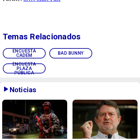
Temas Relacionados
ENCUESTA
BAD BUNNY
CADEM
ENCUESTA
PLAZA
PÚBLICA
Noticias