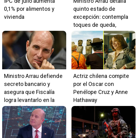
IPC de julio aumenta
Ministro Arrau detalla
0,1% por alimentos y
quinto estado de
vivienda
excepción: contempla
toques de queda,
restricciones y
escuchas telefónicas
en zonas críticas
Ministro Arrau defiende
Actriz chilena compite
secreto bancario y
por el Oscar con
asegura que Fiscalía
Penélope Cruz y Anne
logra levantarlo en la
Hathaway
mayoría de casos