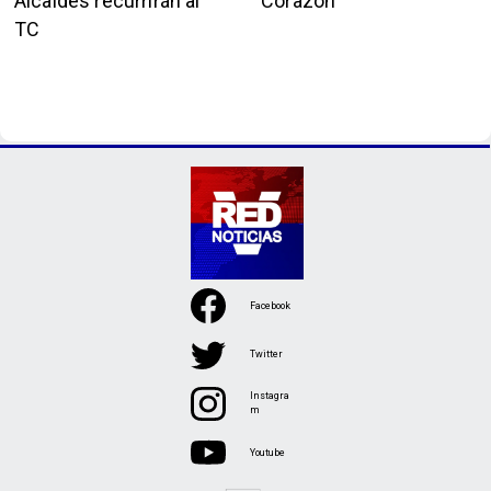
Alcaldes recurrirán al
Corazón”
TC
Facebook
Twitter
Instagra
m
Youtube