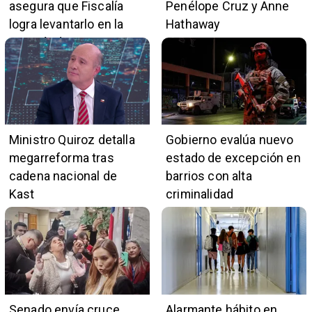
asegura que Fiscalía
Penélope Cruz y Anne
logra levantarlo en la
Hathaway
mayoría de casos
Ministro Quiroz detalla
Gobierno evalúa nuevo
megarreforma tras
estado de excepción en
cadena nacional de
barrios con alta
Kast
criminalidad
Senado envía cruce
Alarmante hábito en