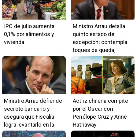
IPC de julio aumenta
Ministro Arrau detalla
0,1% por alimentos y
quinto estado de
vivienda
excepción: contempla
toques de queda,
restricciones y
escuchas telefónicas
en zonas críticas
Ministro Arrau defiende
Actriz chilena compite
secreto bancario y
por el Oscar con
asegura que Fiscalía
Penélope Cruz y Anne
logra levantarlo en la
Hathaway
mayoría de casos