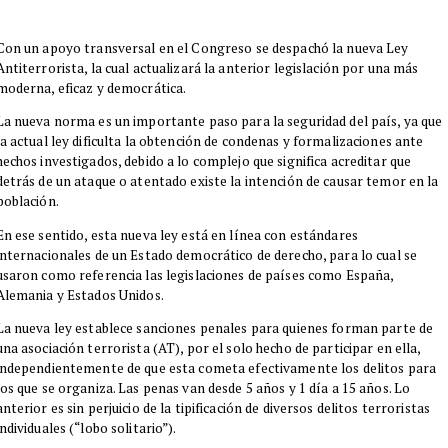
​Con un apoyo transversal en el Congreso se despachó la nueva Ley
Antiterrorista, la cual actualizará la anterior legislación por una más
moderna, eficaz y democrática.
​La nueva norma es un importante paso para la seguridad del país, ya que
la actual ley dificulta la obtención de condenas y formalizaciones ante
hechos investigados, debido a lo complejo que significa acreditar que
detrás de un ataque o atentado existe la intención de causar temor en la
población.
​En ese sentido, esta nueva ley está en línea con estándares
internacionales de un Estado democrático de derecho, para lo cual se
usaron como referencia las legislaciones de países como España,
Alemania y Estados Unidos.
La nueva ley establece sanciones penales para quienes forman parte de
una asociación terrorista (AT), por el solo hecho de participar en ella,
independientemente de que esta cometa efectivamente los delitos para
los que se organiza. Las penas van desde 5 años y 1 día a 15 años. Lo
anterior es sin perjuicio de la tipificación de diversos delitos terroristas
individuales (“lobo solitario”).