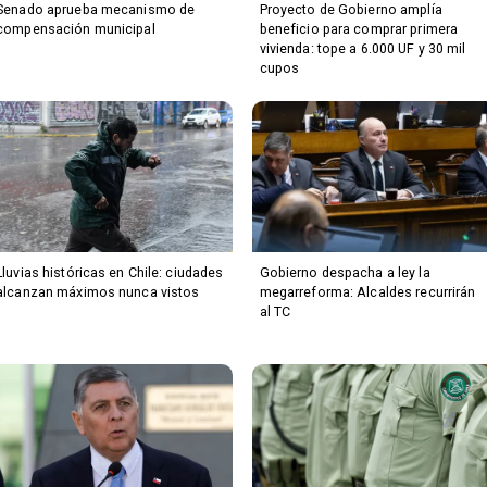
Senado aprueba mecanismo de
Proyecto de Gobierno amplía
compensación municipal
beneficio para comprar primera
vivienda: tope a 6.000 UF y 30 mil
cupos
Lluvias históricas en Chile: ciudades
Gobierno despacha a ley la
alcanzan máximos nunca vistos
megarreforma: Alcaldes recurrirán
al TC