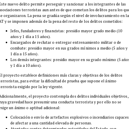
​Este nuevo delito permite perseguir y sancionar a los integrantes de las
asociaciones terroristas aun antes de que cometan los delitos para los qu
se organizaron. La pena se gradúa según el nivel de involucramiento en la
AT y se imponen además de la pena del resto de los delitos cometidos:
​Jefes, fundadores y financistas: presidio mayor grado medio (10
años y 1 día a 15 años).
Encargados de reclutar o entregar entrenamiento militar o de
combate: presidio mayor en sus grados mínimos a medio (5 años y
1 día a 15 años).
Los demás integrantes: presidio mayor en su grado mínimo (5 año
y 1 día a 10 años).
​El proyecto establece definiciones más claras y objetivas de los delitos
terroristas, para evitar la dificultad de prueba que supone el ánimo
terrorista exigido por la ley vigente.
​Adicionalmente, el proyecto contempla dos delitos individuales objetivos,
cuya gravedad hace presumir una conducta terrorista y por ello no se
exige un ánimo o aptitud adicional:
​Colocación o envío de artefactos explosivos o incendiarios capaces
de afectar a una cantidad elevada de personas.
Atentados contra determinadas autoridades del Estado, con