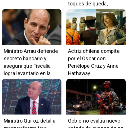
toques de queda,
restricciones y
escuchas telefónicas
en zonas críticas
Ministro Arrau defiende
Actriz chilena compite
secreto bancario y
por el Oscar con
asegura que Fiscalía
Penélope Cruz y Anne
logra levantarlo en la
Hathaway
mayoría de casos
Ministro Quiroz detalla
Gobierno evalúa nuevo