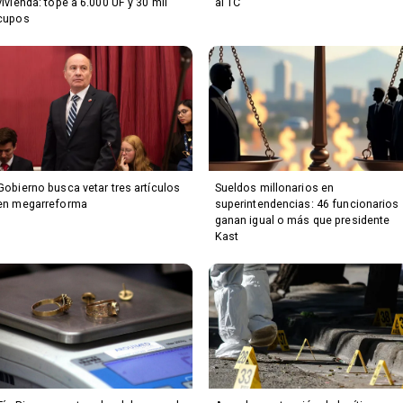
vivienda: tope a 6.000 UF y 30 mil
al TC
cupos
Gobierno busca vetar tres artículos
Sueldos millonarios en
en megarreforma
superintendencias: 46 funcionarios
ganan igual o más que presidente
Kast