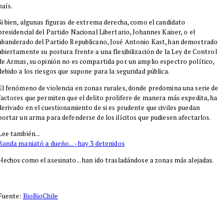
país.
Si bien, algunas figuras de extrema derecha, como el candidato
presidencial del Partido Nacional Libertario, Johannes Kaiser, o el
abanderado del Partido Republicano, José Antonio Kast, han demostrado
abiertamente su postura frente a una flexibilización de la Ley de Control
de Armas, su opinión no es compartida por un amplio espectro político,
debido a los riesgos que supone para la seguridad pública.
El fenómeno de violencia en zonas rurales, donde predomina una serie de
factores que permiten que el delito prolifere de manera más expedita, ha
derivado en el cuestionamiento de si es prudente que civiles puedan
portar un arma para defenderse de los ilícitos que pudiesen afectarlos.
Lee también...
Banda maniató a dueño... - hay 3 detenidos
Hechos como el asesinato... han ido trasladándose a zonas más alejadas.
Fuente:
BioBioChile