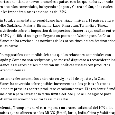
cartas anunciando nuevos aranceles a países con los que no ha avanzado
en acuerdos comerciales, incluyendo a Japón y Corea del Sur, a los cuales
se les impondrán tasas adicionales del 25%.
En total, el mandatario republicano ha enviado misivas a 14 países, entre
ellos Sudáfrica, Malasia, Birmania, Laos, Kazajstán, Tailandia y Túnez,
advirtiendo sobre la imposición de impuestos aduaneros que oscilan entre
el 25% y el 40% si no logran llegar a un pacto con Washington. La Casa
Blanca no ha revelado los nombres de los otros cinco países destinatario
de las cartas.
Trump justificó esta medida debido a que las relaciones comerciales con
Japón y Corea no son recíprocas y se mostró dispuesto a reconsiderar lo
aranceles si estos países modifican sus políticas fiscales con productos
estadounidenses.
Los aranceles anunciados entrarán en vigor el 1 de agosto y la Casa
Blanca ha advertido sobre posibles incrementos si los países afectados
toman represalias contra productos estadounidenses. El presidente firm
una orden para retrasar la fecha límite del 9 de julio al 1 de agosto para
alcanzar un acuerdo y evitar tasas más altas.
Además, Trump amenazó con imponer un arancel adicional del 10% a los
países que se alineen con los BRICS (Brasil, Rusia, India, China y Sudáfrica