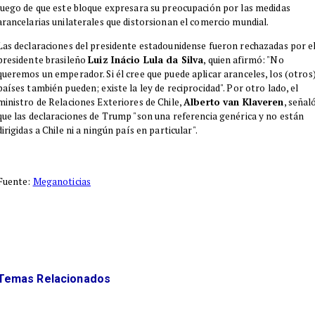
luego de que este bloque expresara su preocupación por las medidas
arancelarias unilaterales que distorsionan el comercio mundial.
Las declaraciones del presidente estadounidense fueron rechazadas por e
presidente brasileño
Luiz Inácio Lula da Silva
, quien afirmó: "No
queremos un emperador. Si él cree que puede aplicar aranceles, los (otros
países también pueden; existe la ley de reciprocidad". Por otro lado, el
ministro de Relaciones Exteriores de Chile,
Alberto van Klaveren
, señal
que las declaraciones de Trump "son una referencia genérica y no están
dirigidas a Chile ni a ningún país en particular".
Fuente:
Meganoticias
Temas Relacionados