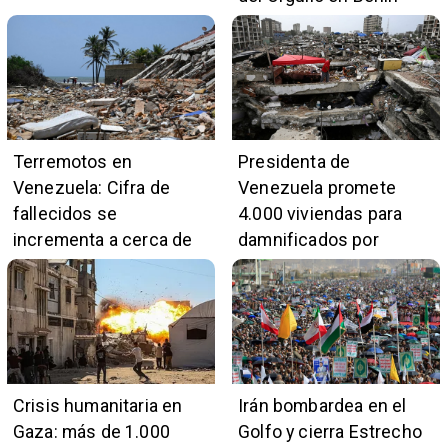
Terremotos en
Presidenta de
Venezuela: Cifra de
Venezuela promete
fallecidos se
4.000 viviendas para
incrementa a cerca de
damnificados por
5.400
terremotos
Crisis humanitaria en
Irán bombardea en el
Gaza: más de 1.000
Golfo y cierra Estrecho