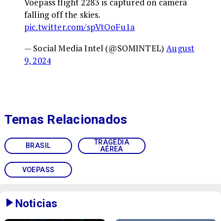
Voepass flight 2283 is captured on camera
falling off the skies.
pic.twitter.com/spVtOoFu1a
— Social Media Intel (@SOMINTEL)
August
9, 2024
Temas Relacionados
TRAGEDIA
BRASIL
AÉREA
VOEPASS
Noticias